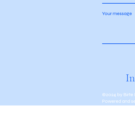
Your message
I
©2024 by Birte
Powered and s